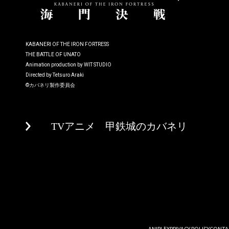
KABANERI OF THE IRON FORTRESS
THE BATTLE OF UNATO
Animation production by WIT STUDIO
Directed by Tetsuro Araki
©カバネリ製作委員会
TVアニメ 甲鉄城のカバネリ
ANIPLEX
PRIVACY POLICY
CONTA