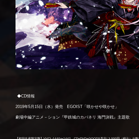
◆CD情報
2019
年5月15日（水）発売 EGOIST「咲かせや咲かせ」
劇場中編アニメ－ション『甲鉄城のカバネリ 海門決戦』主題歌
【初回生産限定盤】VVCL-1440〜1442 CD+DVD+GOODS予定/ 3,000円（税込）