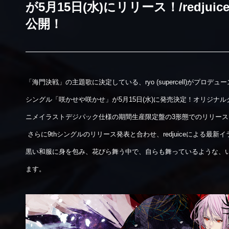
が5月15日(水)にリリース！/redj
公開！
「海門決戦」の主題歌に決定している、ryo (supercell)
がプロデュー
シングル「咲かせや咲かせ」が5月15日(水)に発売決定！
オリジナル
ニメイラストデジパック仕様の期間生産限定盤の3形態でのリリース
さらに9thシングルのリリース発表と合わせ、redjuiceによる最新
黒い和服に身を包み、花びら舞う中で、自らも舞っているような、
ます。