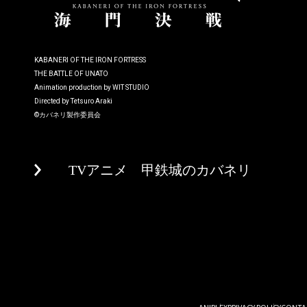
KABANERI OF THE IRON FORTRESS
THE BATTLE OF UNATO
Animation production by WIT STUDIO
Directed by Tetsuro Araki
©カバネリ製作委員会
TVアニメ 甲鉄城のカバネリ
ANIPLEX
PRIVACY POLICY
CONTA