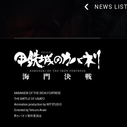
NEWS LIS
KABANERI OF THE IRON FORTRESS
THE BATTLE OF UNATO
Animation production by WIT STUDIO
Directed by Tetsuro Araki
©カバネリ製作委員会