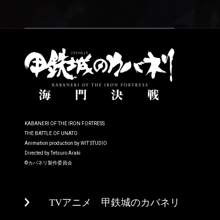
KABANERI OF THE IRON FORTRESS
THE BATTLE OF UNATO
Animation production by WIT STUDIO
Directed by Tetsuro Araki
©カバネリ製作委員会
TVアニメ 甲鉄城のカバネリ