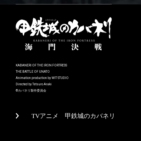
KABANERI OF THE IRON FORTRESS
THE BATTLE OF UNATO
Animation production by WIT STUDIO
Directed by Tetsuro Araki
©カバネリ製作委員会
TVアニメ 甲鉄城のカバネリ