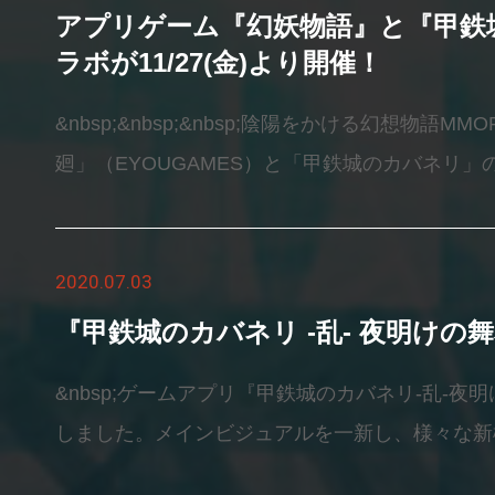
アプリゲーム『幻妖物語』と『甲鉄
ラボが11/27(金)より開催！
&nbsp;&nbsp;&nbsp;陰陽をかける幻想物語M
廻」（EYOUGAMES）と「甲鉄城のカバネリ」のコ
されます。コラボ期間中は生駒や無名などカバネ
がゲーム内で登場します！詳しくは以下コラボ特
2020.07.03
https://genyo.eyougame.com/activity/kaba
（iOS/Android)https://go.onelink.me/18Vf/3b037e
『甲鉄城のカバネリ -乱- 夜明けの
&nbsp;ゲームアプリ『甲鉄城のカバネリ-乱-
しました。メインビジュアルを一新し、様々な新
しましたので、ぜひプレイしてみて下さい。&nbsp;