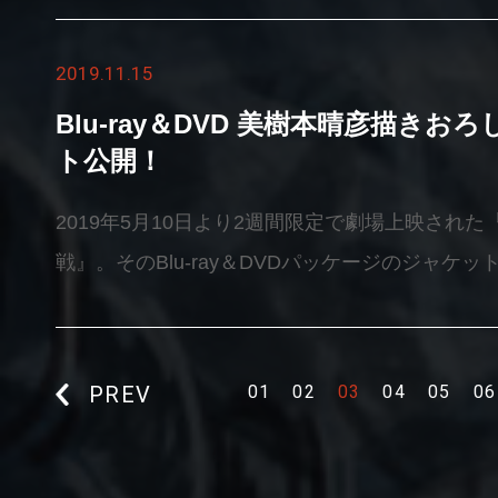
&nbsp;【コミックマーケット97情報】＜開催日時＞2
ください。◆イベント概要▽「甲鉄城のカバネリ
月31日(火)＜会 場＞東京国際展示場 青海展示
2019.11.15
念上映イベント・登壇者：荒木哲郎（監督）、美
№2232「Ｉ.Ｇストア出張店」＜Ｉ.Ｇストア公式サイト＞ht
原案）・日程：12月10日（火）1
Blu-ray＆DVD 美樹本晴彦描き
Ｉ.Ｇストア公式Twitter＞https://twitter.com
&nbsp; 20:20～20:45 上映後舞台挨拶 
ト公開！
ト97限定特典イラストカード付
販売方法・日時：劇場HPにてインターネット販売 &n
2019年5月10日より2週間限定で劇場上映され
販売について・チケット販売：25日（月）24：00～&nb
戦』。そのBlu-ray＆DVDパッケージのジャケ
HP：https://www.smt-cinema.com/site/shinjuk
樹本晴彦描きおろしの豪華仕様です。新ＣＭも解
口：11月26日（火）オープンより
https://www.youtube.com/watch?v=EUf
https://kabaneri.com/package/
PREV
01
02
03
04
05
06