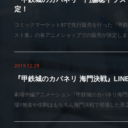
定！
コミックマーケット97で先行販売を行った『甲
スト集』の各アニメショップでの販売が決定しました
＜商品名＞甲鉄城のカバネリ門脇聡イラスト集＜価格
＞縦B5／フルカラー／92頁＜発売日＞2020年2月7
2019.12.28
送中にWIT STUDIO公式Twitter、Instagra
収録！表紙は劇場中編アニメーション『甲鉄城の
『甲鉄城のカバネリ 海門決戦』LI
ィングをイメージした豪華描き下ろしです！&nbs
劇場中編アニメーション『甲鉄城のカバネリ海門決
ショップアニメイトとらのあなジーストアCOMIC
場!!無名や生駒はもちろん海門決戦で登場した景
カフェ4店舗（東京・大阪・北九州・名古屋）ufota
せるキャラクター達のスタンプをぜひご利用ください！
ターI.GストアonlineshopWITアプリ&nbsp;【
STOREhttps://line.me/S/sticker/102879