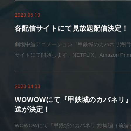
名：甲鉄城のカバネリ-乱-夜明けの舞花（こうて
2020.05.10
あけのまいか）配信プラットフォーム：App Store / Go
GAMES&nbsp;■DMM GAMES公式サイトhttps://
各配信サイトにて見放題配信決定！
トhttps://kabaneri-game.com/&nbsp;■公式ツイ
劇場中編アニメーション『甲鉄城のカバネリ海門
https://twitter.com/game_kabaneri
サイトにて開始します。NETFLIX、Amazon Pri
です。&nbsp;&nbsp;&nbsp;■FOD(FODプレ
10日0:00&nbsp;■dアニメストア配信開始日時：2020
2020.04.03
NEXT配信開始日時：2020年5月10日12:00&n
2020年5月10日12:00&nbsp;■ひかりＴＶ配信開
WOWOWにて『甲鉄城のカバネリ』
0:00&nbsp;■dTV配信開始日時：2020年7月20日0:
送が決定！
日時が変更となる場合もございますので、ご了承
WOWOWにて『甲鉄城のカバネリ 総集編｛前編