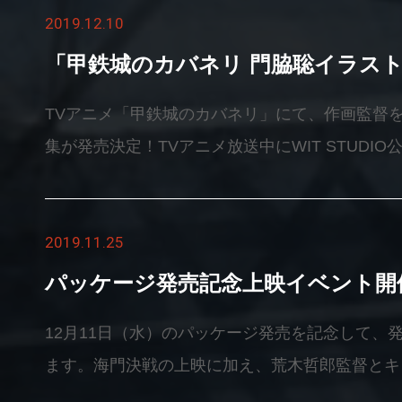
2019.12.10
戦』LINEスタンプ＜価 格＞120円（５０コイン）
「甲鉄城のカバネリ 門脇聡イラス
TVアニメ「甲鉄城のカバネリ」にて、作画監督
集が発売決定！TVアニメ放送中にWIT STUDIO公式Tw
されたイラストを100点以上収録！表紙は劇場
カバネリ海門決戦」のエンディングをモチーフに
2019.11.25
本人によるコメントが全ページに追加され、見ご
す。&nbsp;【商品概要】＜商品名＞甲鉄城のカ
パッケージ発売記念上映イベント開
&nbsp;格＞2,500円+税＜仕 様＞縦B5／フルカ
12月11日（水）のパッケージ発売を記念して、
12月28日※コミックマーケット97以降の販売は決ま
ます。海門決戦の上映に加え、荒木哲郎監督とキ
式サイトならびに公式Twitterにてご案内いたしま
さんをお招きして、カバネリのクリエイターズト