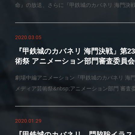
命』の放送、さらに『甲鉄城のカバネリ 海門決
ました。&nbsp;&nbsp;■放送内容&nbsp;&nb
｛前編｝集う光』5/29（金）よる9:00&nbsp;&
2020.03.05
編｛後編｝燃える命』5/29 (金)&nbsp; よる10:55
ネリ 海門決戦』5/29（金）深夜
『甲鉄城のカバネリ 海門決戦」第2
0:45&nbsp;&nbsp;■WOWOWhttps://www.wowow.co
術祭 アニメーション部門審査委員
放送日時は予告なく変更になる場合がございます
劇場中編アニメーション『甲鉄城のカバネリ 海門
メディア芸術祭&nbsp;アニメーション部門 審
ました！皆さまの応援、あらためてスタッフ一同
き続き、『甲鉄城のカバネリ』の応援をよろしく
2020.01.29
&nbsp;&nbsp;&nbsp;&nbsp;受賞作品ページ：https:
mediaarts.jp/award/animation/
『甲鉄城のカバネリ 門脇聡イラス